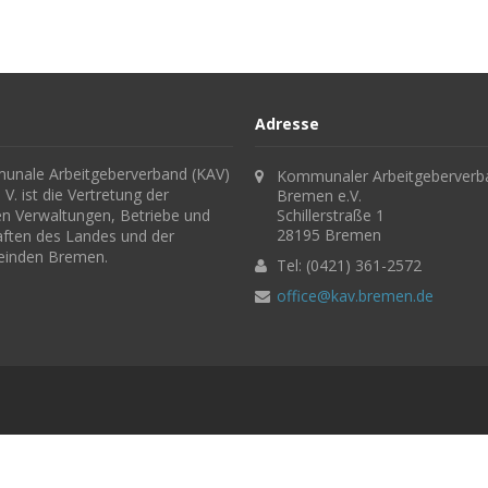
Adresse
nale Arbeitgeberverband (KAV)
Kommunaler Arbeitgeberverb
V. ist die Vertretung der
Bremen e.V.
hen Verwaltungen, Betriebe und
Schillerstraße 1
28195 Bremen
aften des Landes und der
einden Bremen.
Tel: (0421) 361-2572
office@kav.bremen.de