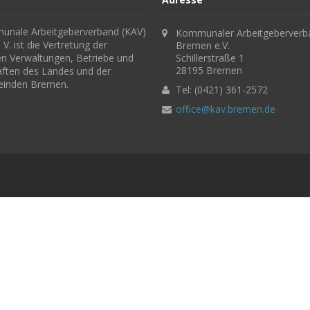
nale Arbeitgeberverband (KAV)
Kommunaler Arbeitgeberverb
V. ist die Vertretung der
Bremen e.V.
hen Verwaltungen, Betriebe und
Schillerstraße 1
28195 Bremen
aften des Landes und der
einden Bremen.
Tel: (0421) 361-2572
office@kav.bremen.de