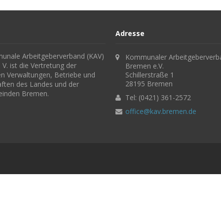
Adresse
nale Arbeitgeberverband (KAV)
Kommunaler Arbeitgeberverb
V. ist die Vertretung der
Bremen e.V.
hen Verwaltungen, Betriebe und
Schillerstraße 1
28195 Bremen
aften des Landes und der
einden Bremen.
Tel: (0421) 361-2572
office@kav.bremen.de